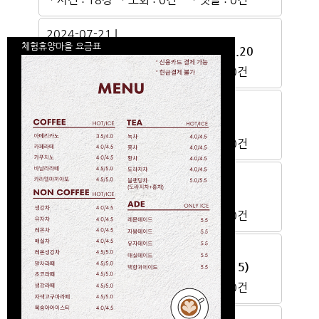
2024-07-21 |
체험휴양마을 요금표
부지조성을 위한 나무심기 작업^^ 24.7.20
ㆍ사진 : 18장
ㆍ조회 : 0건
ㆍ댓글 : 0건
2024-04-13 |
마을주민 봄나들이 (4월5일)
ㆍ사진 : 27장
ㆍ조회 : 0건
ㆍ댓글 : 0건
2024-01-24 |
고소한 더덕주스 한 잔 드실래요
ㆍ사진 : 16장
ㆍ조회 : 0건
ㆍ댓글 : 0건
2023-11-18 |
전남 농촌체험휴양마을 워크숍(23.11.15)
ㆍ사진 : 25장
ㆍ조회 : 0건
ㆍ댓글 : 0건