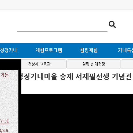
청정가내
체험프로그램
힐링체험
가내특
천상재 교육관
힐링 & 체험장
보성 청정가내마을 송재 서재필선생 기념관