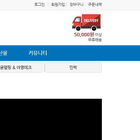
로그인
|
회원가입
|
장바구니
|
주문내역
50,000원
이상
무료배송
산물
커뮤니티
글램핑 & 야영데크
민박