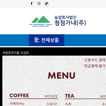
전체상품
산림욕장
송재기념관
체험휴양마을 요금표